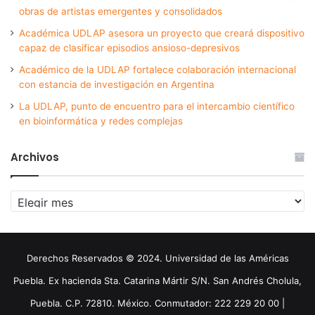
obras de artistas emergentes y consolidados
Académica UDLAP asesora un proyecto que creará dispositivo
capaz de clasificar episodios ansioso-depresivos
Académico de la UDLAP fortalece colaboración internacional
con estancia de investigación en Argentina
La UDLAP, punto de encuentro para el intercambio científico
en bioinformática y redes complejas
Archivos
Archivos
Derechos Reservados © 2024. Universidad de las Américas
Puebla. Ex hacienda Sta. Catarina Mártir S/N. San Andrés Cholula,
Puebla. C.P. 72810. México. Conmutador: 222 229 20 00 |