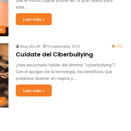
que el mundo digital podría ser tu gran aliado para
esta…
Leer más »
ía
Blog UDLAP
10 septiembre, 2015
773
Cuídate del Ciberbullying
¿Has escuchado hablar del término “cyberbullying”?
Con el apogeo de la tecnología, los beneficios que
podemos obtener en mejora y…
Leer más »
s