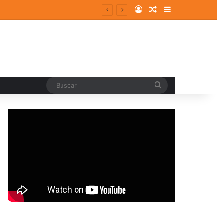
Log In
Random Article
Sidebar
entes y consolidados
Buscar