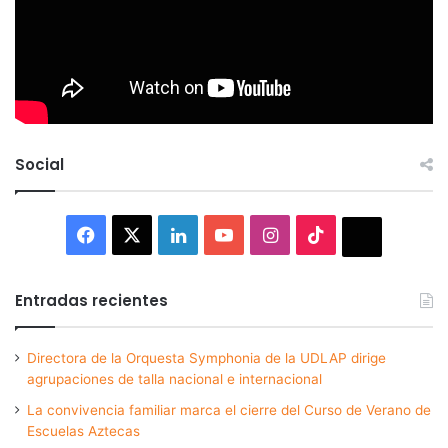
Social
Facebook
X
LinkedIn
YouTube
Instagram
TikTok
Thread
Entradas recientes
Directora de la Orquesta Symphonia de la UDLAP dirige
agrupaciones de talla nacional e internacional
La convivencia familiar marca el cierre del Curso de Verano de
Escuelas Aztecas