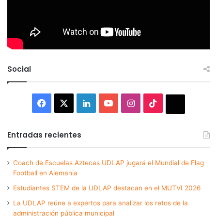
Social
Facebook
X
LinkedIn
YouTube
Instagram
TikTok
Thread
Entradas recientes
Coach de Escuelas Aztecas UDLAP jugará el Mundial de Flag
Football en Alemania
Estudiantes STEM de la UDLAP destacan en el MUTVI 2026
La UDLAP reúne a expertos para analizar los retos de la
administración pública municipal