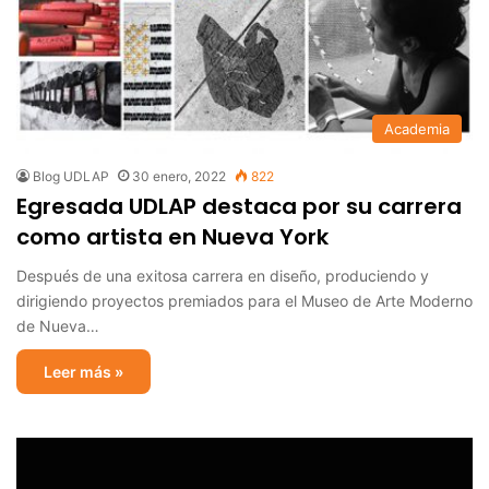
Academia
Blog UDLAP
30 enero, 2022
822
Egresada UDLAP destaca por su carrera
como artista en Nueva York
Después de una exitosa carrera en diseño, produciendo y
dirigiendo proyectos premiados para el Museo de Arte Moderno
de Nueva…
Leer más »