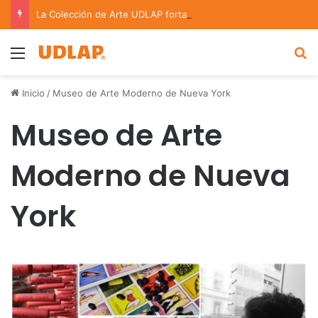
La Colección de Arte UDLAP fortalece su acervo con nuevas obras de artistas emergentes y consolidados
Menu
B
Inicio
/
Museo de Arte Moderno de Nueva York
Museo de Arte
Moderno de Nueva
York