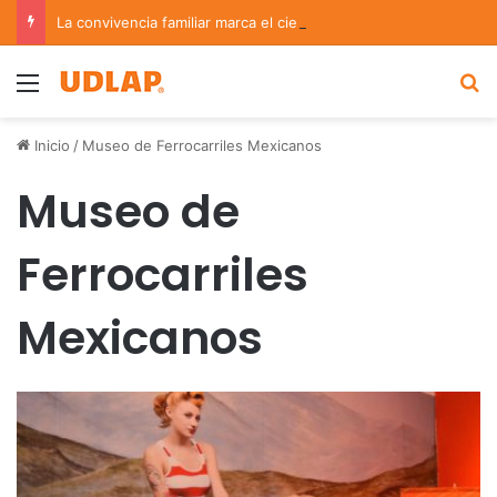
La convivencia familiar marca el cierre del Curso de Verano de Escuelas Aztecas
Menu
B
Inicio
/
Museo de Ferrocarriles Mexicanos
Museo de
Ferrocarriles
Mexicanos