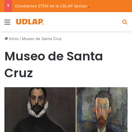
Estudiantes STEM de la UDLAP destacan en el MUTVI 2026
Menu
B
Inicio
/
Museo de Santa Cruz
Museo de Santa
Cruz