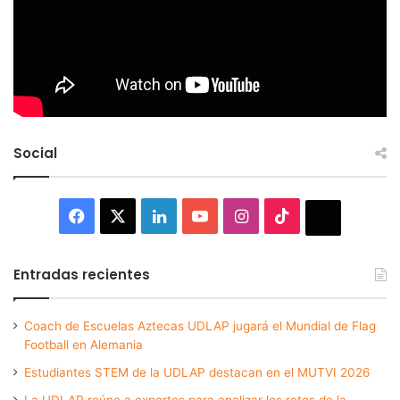
Social
Facebook
X
LinkedIn
YouTube
Instagram
TikTok
Thread
Entradas recientes
Coach de Escuelas Aztecas UDLAP jugará el Mundial de Flag
Football en Alemania
Estudiantes STEM de la UDLAP destacan en el MUTVI 2026
La UDLAP reúne a expertos para analizar los retos de la