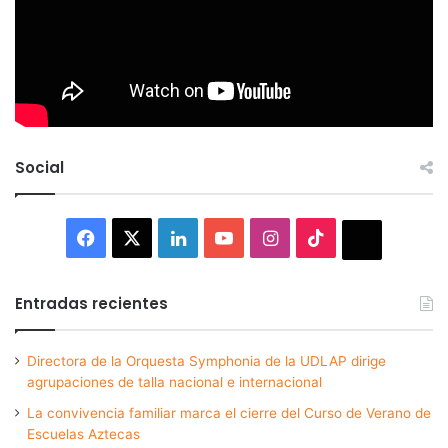
Social
Facebook
X
LinkedIn
YouTube
Instagram
TikTok
Thread
Entradas recientes
Directora de la Orquesta Symphonia de la UDLAP dirige
agrupaciones de talla nacional e internacional
La convivencia familiar marca el cierre del Curso de Verano de
Escuelas Aztecas