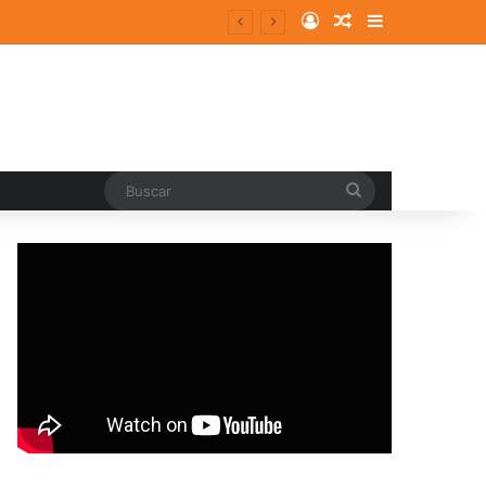
Log In
Random Article
Sidebar
Buscar