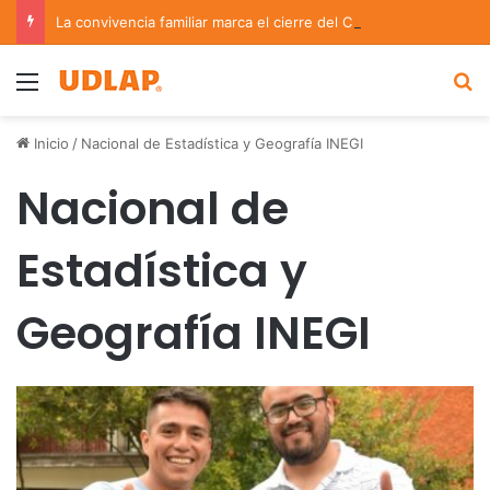
La convivencia familiar marca el cierre del Curso de Verano de Escuelas Aztecas
Menu
B
Inicio
/
Nacional de Estadística y Geografía INEGI
Nacional de
Estadística y
Geografía INEGI