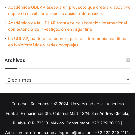
Académica UDLAP asesora un proyecto que creará dispositivo
capaz de clasificar episodios ansioso-depresivos
Académico de la UDLAP fortalece colaboración internacional
con estancia de investigación en Argentina
La UDLAP, punto de encuentro para el intercambio científico
en bioinformática y redes complejas
Archivos
Archivos
Derechos Reservados © 2024. Universidad de las Américas
Puebla. Ex hacienda Sta. Catarina Mártir S/N. San Andrés Cholula,
Puebla. C.P. 72810. México. Conmutador: 222 229 20 00 |
Admisiones: informes.nuevoingreso@udlap.mx +52 222 229 2112,