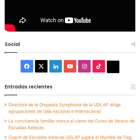
Social
Facebook
X
LinkedIn
YouTube
Instagram
TikTok
Thread
Entradas recientes
Directora de la Orquesta Symphonia de la UDLAP dirige
agrupaciones de talla nacional e internacional
La convivencia familiar marca el cierre del Curso de Verano de
Escuelas Aztecas
Coach de Escuelas Aztecas UDLAP jugará el Mundial de Flag