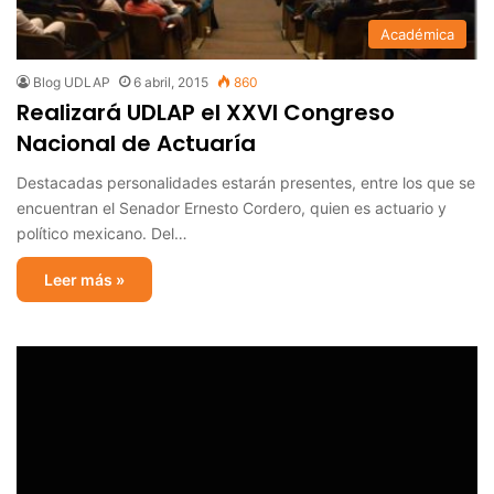
Académica
Blog UDLAP
6 abril, 2015
860
Realizará UDLAP el XXVI Congreso
Nacional de Actuaría
Destacadas personalidades estarán presentes, entre los que se
encuentran el Senador Ernesto Cordero, quien es actuario y
político mexicano. Del…
Leer más »