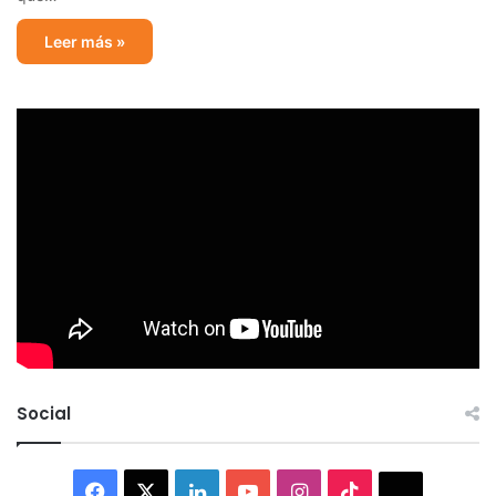
Leer más »
Social
Facebook
X
LinkedIn
YouTube
Instagram
TikTok
Thread