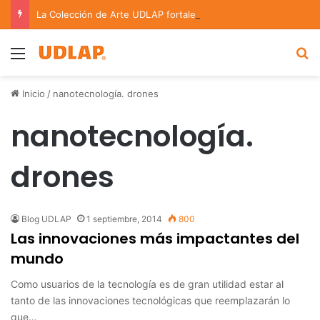
La Colección de Arte UDLAP fortalece su acervo con nuevas obras de artistas emergentes y consolidados
Menu
B
Inicio
/
nanotecnología. drones
nanotecnología.
drones
Blog UDLAP
1 septiembre, 2014
800
Las innovaciones más impactantes del
mundo
Como usuarios de la tecnología es de gran utilidad estar al
tanto de las innovaciones tecnológicas que reemplazarán lo
que…