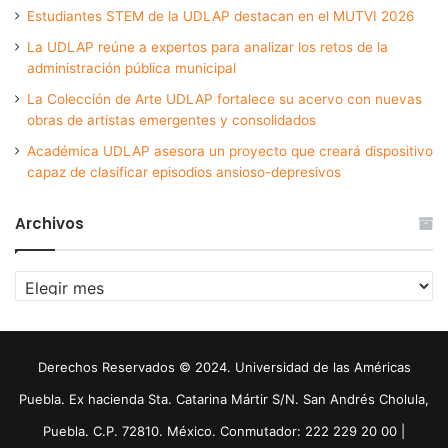
Estudiantes STEM de la UDLAP destacan en el MUTVI 2026
La UDLAP reúne a expertos para analizar los retos de la
administración pública municipal
La Colección de Arte UDLAP fortalece su acervo con nuevas
obras de artistas emergentes y consolidados
Académica UDLAP asesora un proyecto que creará dispositivo
capaz de clasificar episodios ansioso-depresivos
Archivos
Archivos
Derechos Reservados © 2024. Universidad de las Américas
Puebla. Ex hacienda Sta. Catarina Mártir S/N. San Andrés Cholula,
Puebla. C.P. 72810. México. Conmutador: 222 229 20 00 |