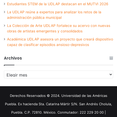
Estudiantes STEM de la UDLAP destacan en el MUTVI 2026
La UDLAP reúne a expertos para analizar los retos de la
administración pública municipal
La Colección de Arte UDLAP fortalece su acervo con nuevas
obras de artistas emergentes y consolidados
Académica UDLAP asesora un proyecto que creará dispositivo
capaz de clasificar episodios ansioso-depresivos
Archivos
Archivos
Derechos Reservados © 2024. Universidad de las Américas
Puebla. Ex hacienda Sta. Catarina Mártir S/N. San Andrés Cholula,
Puebla. C.P. 72810. México. Conmutador: 222 229 20 00 |