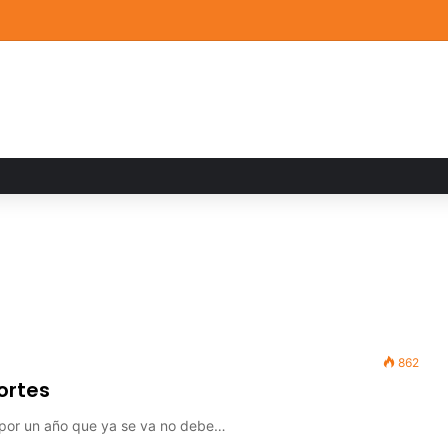
a familiar marca el cierre del Curso de Verano de Escuelas Aztecas
862
ortes
ia por un año que ya se va no debe…