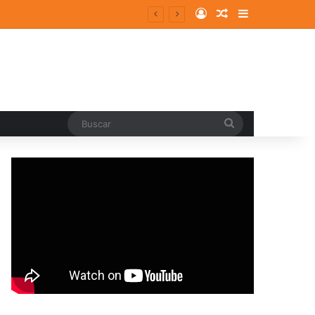
Log In
Random Article
Sidebar
Buscar