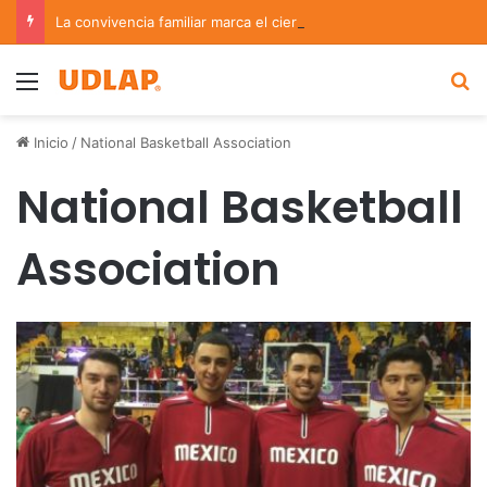
La convivencia familiar marca el cierre del Curso de Verano de Escuelas Aztecas
Menu
B
Inicio
/
National Basketball Association
National Basketball
Association