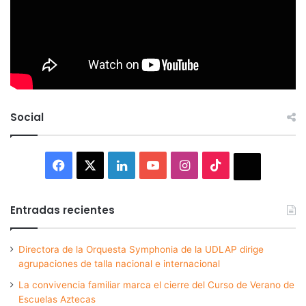
Social
Facebook
X
LinkedIn
YouTube
Instagram
TikTok
Thread
Entradas recientes
Directora de la Orquesta Symphonia de la UDLAP dirige
agrupaciones de talla nacional e internacional
La convivencia familiar marca el cierre del Curso de Verano de
Escuelas Aztecas