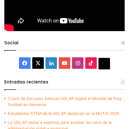
Social
Facebook
X
LinkedIn
YouTube
Instagram
TikTok
Thread
Entradas recientes
Coach de Escuelas Aztecas UDLAP jugará el Mundial de Flag
Football en Alemania
Estudiantes STEM de la UDLAP destacan en el MUTVI 2026
La UDLAP reúne a expertos para analizar los retos de la
administración pública municipal