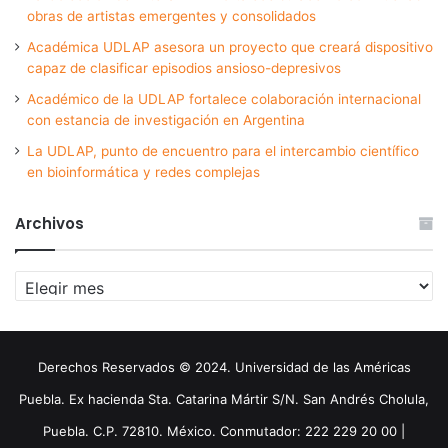
obras de artistas emergentes y consolidados
Académica UDLAP asesora un proyecto que creará dispositivo
capaz de clasificar episodios ansioso-depresivos
Académico de la UDLAP fortalece colaboración internacional
con estancia de investigación en Argentina
La UDLAP, punto de encuentro para el intercambio científico
en bioinformática y redes complejas
Archivos
Archivos
Derechos Reservados © 2024. Universidad de las Américas
Puebla. Ex hacienda Sta. Catarina Mártir S/N. San Andrés Cholula,
Puebla. C.P. 72810. México. Conmutador: 222 229 20 00 |