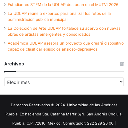
Estudiantes STEM de la UDLAP destacan en el MUTVI 2026
La UDLAP reúne a expertos para analizar los retos de la
administración pública municipal
La Colección de Arte UDLAP fortalece su acervo con nuevas
obras de artistas emergentes y consolidados
Académica UDLAP asesora un proyecto que creará dispositivo
capaz de clasificar episodios ansioso-depresivos
Archivos
Archivos
Derechos Reservados © 2024. Universidad de las Américas
Puebla. Ex hacienda Sta. Catarina Mártir S/N. San Andrés Cholula,
Puebla. C.P. 72810. México. Conmutador: 222 229 20 00 |