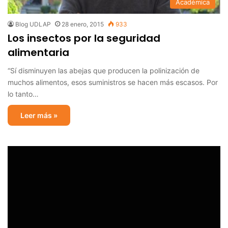
Académica
Blog UDLAP
28 enero, 2015
933
Los insectos por la seguridad
alimentaria
“Sí disminuyen las abejas que producen la polinización de
muchos alimentos, esos suministros se hacen más escasos. Por
lo tanto…
Leer más »