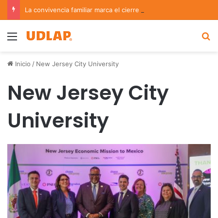
La convivencia familiar marca el cierre del Curso de Verano de Escuelas Aztecas
Menu
B
Inicio
/
New Jersey City University
New Jersey City
University