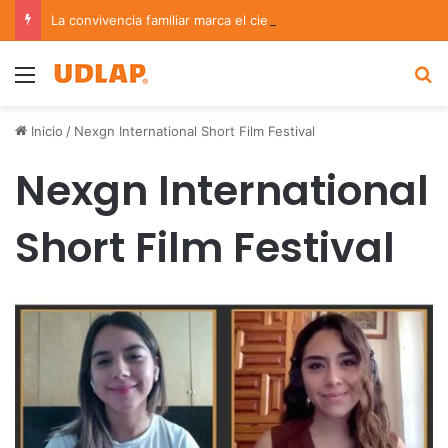
La convivencia familiar marca el cierre del Curso de Verano de Escuelas Aztecas
Menu
B
Inicio
/
Nexgn International Short Film Festival
Nexgn International
Short Film Festival