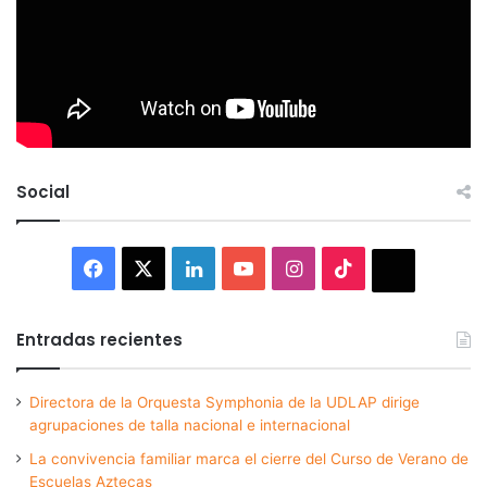
Social
Facebook
X
LinkedIn
YouTube
Instagram
TikTok
Thread
Entradas recientes
Directora de la Orquesta Symphonia de la UDLAP dirige
agrupaciones de talla nacional e internacional
La convivencia familiar marca el cierre del Curso de Verano de
Escuelas Aztecas