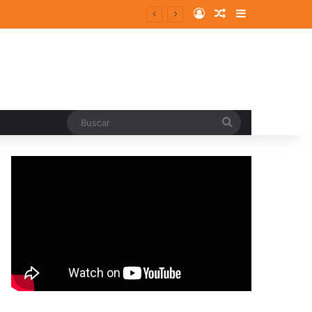
Log In
Random Article
Sidebar
Buscar