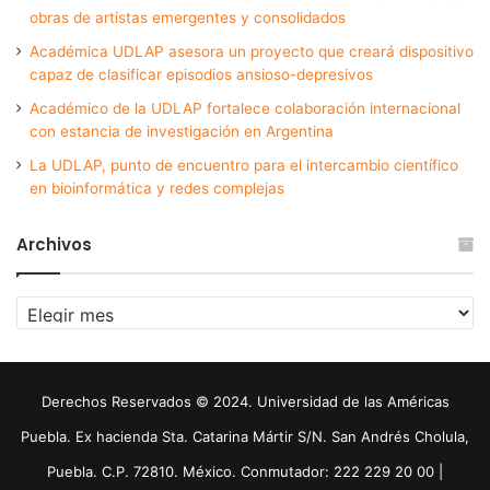
obras de artistas emergentes y consolidados
Académica UDLAP asesora un proyecto que creará dispositivo
capaz de clasificar episodios ansioso-depresivos
Académico de la UDLAP fortalece colaboración internacional
con estancia de investigación en Argentina
La UDLAP, punto de encuentro para el intercambio científico
en bioinformática y redes complejas
Archivos
Archivos
Derechos Reservados © 2024. Universidad de las Américas
Puebla. Ex hacienda Sta. Catarina Mártir S/N. San Andrés Cholula,
Puebla. C.P. 72810. México. Conmutador: 222 229 20 00 |