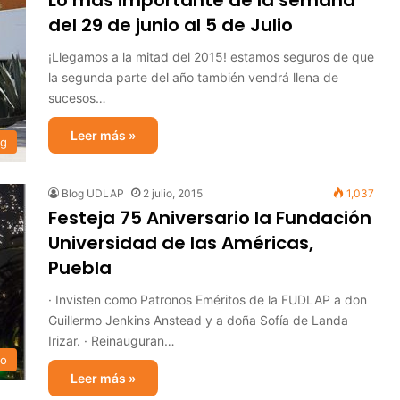
Lo más importante de la semana
del 29 de junio al 5 de Julio
¡Llegamos a la mitad del 2015! estamos seguros de que
la segunda parte del año también vendrá llena de
sucesos…
Leer más »
og
Blog UDLAP
2 julio, 2015
1,037
Festeja 75 Aniversario la Fundación
Universidad de las Américas,
Puebla
· Invisten como Patronos Eméritos de la FUDLAP a don
Guillermo Jenkins Anstead y a doña Sofía de Landa
Irizar. · Reinauguran…
io
Leer más »