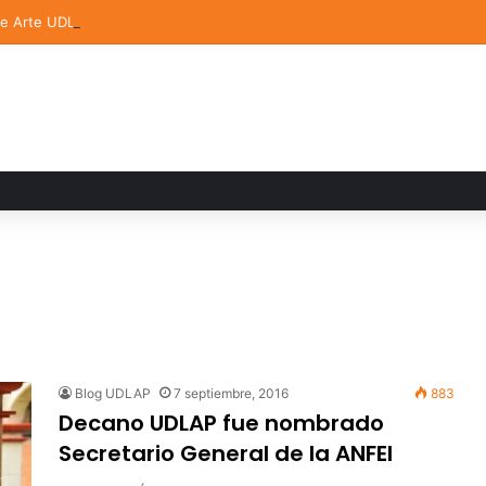
de Arte UDLAP fortalece su acervo con nuevas obras de artistas emerg
Blog UDLAP
7 septiembre, 2016
883
Decano UDLAP fue nombrado
Secretario General de la ANFEI