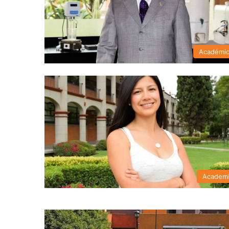
Académi
Academ