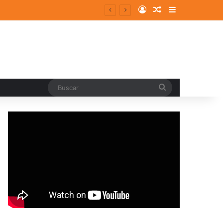
Log In
Random Article
Sidebar
entes y consolidados
Buscar