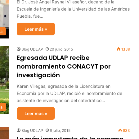
El Dr. José Ángel Raynal Villaseñor, decano de la
Escuela de Ingeniería de la Universidad de las Américas
Puebla, fue…
Leer más »
ca
Blog UDLAP
20 julio, 2015
1,139
Egresada UDLAP recibe
nombramiento CONACYT por
investigación
Karen Villegas, egresada de la Licenciatura en
Economía por la UDLAP, recibió el nombramiento de
asistente de investigación del catedrático…
ia
Leer más »
Blog UDLAP
6 julio, 2015
933