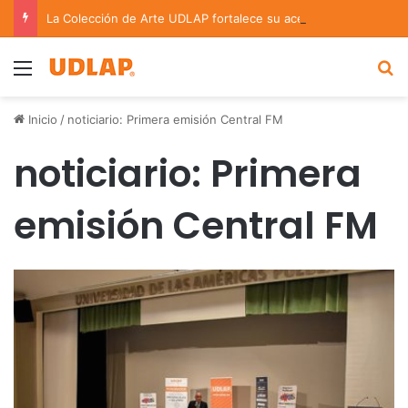
La Colección de Arte UDLAP fortalece su acervo con nuevas obras de artistas emergentes y consolidados
Menu
B
Inicio
/
noticiario: Primera emisión Central FM
noticiario: Primera
emisión Central FM