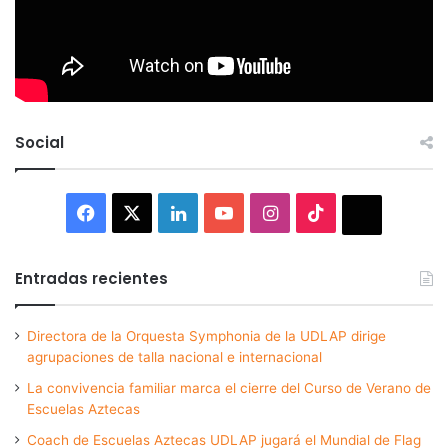
Social
Facebook
X
LinkedIn
YouTube
Instagram
TikTok
Thread
Entradas recientes
Directora de la Orquesta Symphonia de la UDLAP dirige
agrupaciones de talla nacional e internacional
La convivencia familiar marca el cierre del Curso de Verano de
Escuelas Aztecas
Coach de Escuelas Aztecas UDLAP jugará el Mundial de Flag