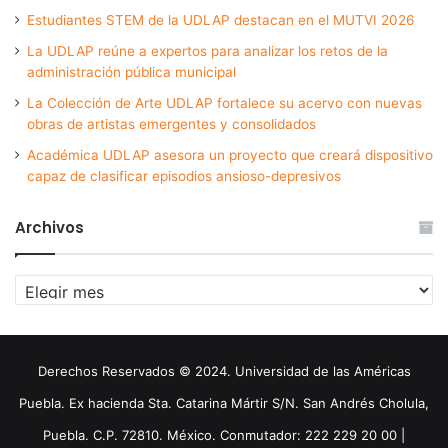
Estudiantes STEM de la UDLAP destacan en el MUTVI 2026
La UDLAP reúne a expertos para analizar los retos de la
administración pública municipal
La Colección de Arte UDLAP fortalece su acervo con nuevas
obras de artistas emergentes y consolidados
Académica UDLAP asesora un proyecto que creará dispositivo
capaz de clasificar episodios ansioso-depresivos
Archivos
Archivos
Derechos Reservados © 2024. Universidad de las Américas
Puebla. Ex hacienda Sta. Catarina Mártir S/N. San Andrés Cholula,
Puebla. C.P. 72810. México. Conmutador: 222 229 20 00 |