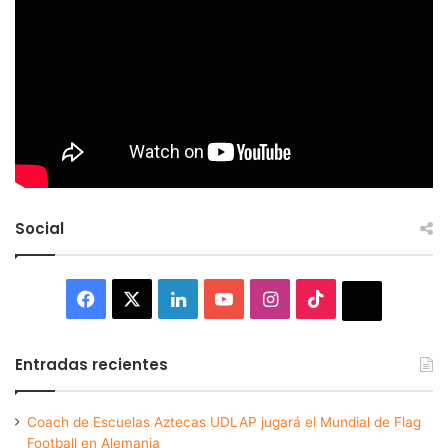
Social
Facebook
X
LinkedIn
YouTube
Instagram
TikTok
Thread
Entradas recientes
Coach de Escuelas Aztecas UDLAP jugará el Mundial de Flag
Football en Alemania