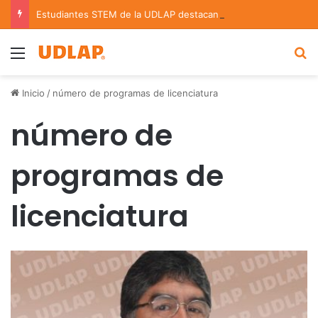
Estudiantes STEM de la UDLAP destacan en el MUTVI 2026
Menu
B
Inicio
/
número de programas de licenciatura
número de
programas de
licenciatura