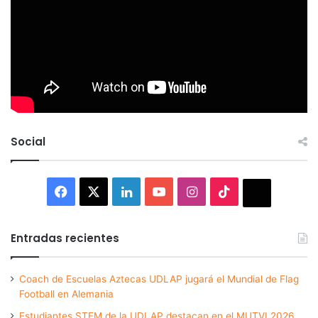
Social
Facebook
X
LinkedIn
YouTube
Instagram
TikTok
Thread
Entradas recientes
Coach de Escuelas Aztecas UDLAP jugará el Mundial de Flag
Football en Alemania
Estudiantes STEM de la UDLAP destacan en el MUTVI 2026