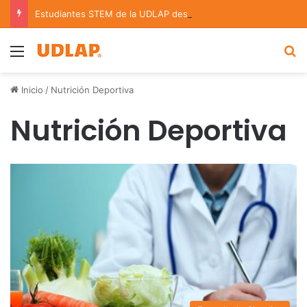
Estudiantes STEM de la UDLAP destacan en el MUTVI 2026
Menu
B
Inicio
/
Nutrición Deportiva
Nutrición Deportiva