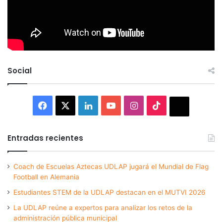
Social
Facebook
X
LinkedIn
YouTube
Instagram
TikTok
Thread
Entradas recientes
Coach de Escuelas Aztecas UDLAP jugará el Mundial de Flag
Football en Alemania
Estudiantes STEM de la UDLAP destacan en el MUTVI 2026
La UDLAP reúne a expertos para analizar los retos de la
administración pública municipal