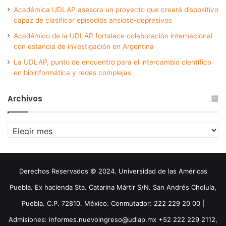
Académica UDLAP asesora un proyecto que creará dispositivo
capaz de clasificar episodios ansioso-depresivos
Académico de la UDLAP fortalece colaboración internacional
con estancia de investigación en Argentina
La UDLAP, punto de encuentro para el intercambio científico
en bioinformática y redes complejas
Archivos
Archivos
Derechos Reservados © 2024. Universidad de las Américas
Puebla. Ex hacienda Sta. Catarina Mártir S/N. San Andrés Cholula,
Puebla. C.P. 72810. México. Conmutador: 222 229 20 00 |
Admisiones: informes.nuevoingreso@udlap.mx +52 222 229 2112,