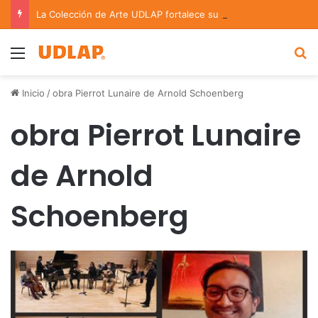
La Colección de Arte UDLAP fortalece su acervo con nuevas obras de artistas emergentes y consolidados
Menu
B
Inicio
/
obra Pierrot Lunaire de Arnold Schoenberg
obra Pierrot Lunaire
de Arnold
Schoenberg