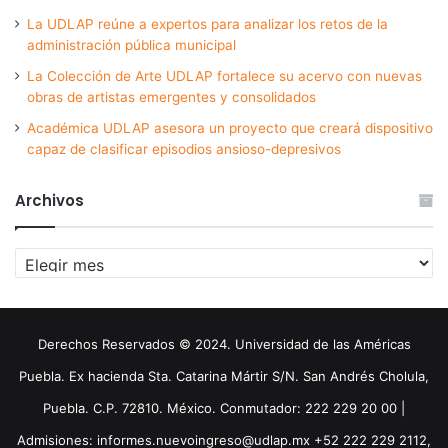
La UDLAP reúne a expertos para analizar los retos de la
administración pública municipal
La Colección de Arte UDLAP fortalece su acervo con nuevas
obras de artistas emergentes y consolidados
Académica UDLAP asesora un proyecto que creará dispositivo
capaz de clasificar episodios ansioso-depresivos
Archivos
Archivos
Derechos Reservados © 2024. Universidad de las Américas
Puebla. Ex hacienda Sta. Catarina Mártir S/N. San Andrés Cholula,
Puebla. C.P. 72810. México. Conmutador: 222 229 20 00 |
Admisiones: informes.nuevoingreso@udlap.mx +52 222 229 2112,