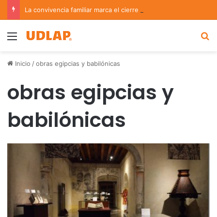
La convivencia familiar marca el cierre del Curso de Verano de Escuelas Aztecas
Menu
B
Inicio
/
obras egipcias y babilónicas
obras egipcias y
babilónicas