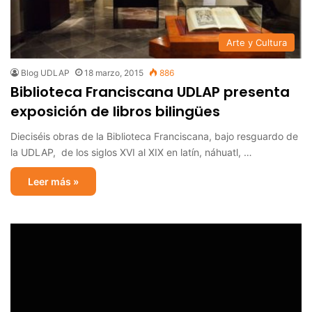
Arte y Cultura
Blog UDLAP
18 marzo, 2015
886
Biblioteca Franciscana UDLAP presenta
exposición de libros bilingües
Dieciséis obras de la Biblioteca Franciscana, bajo resguardo de
la UDLAP, de los siglos XVI al XIX en latín, náhuatl, …
Leer más »