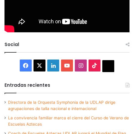
Social
Facebook
X
LinkedIn
YouTube
Instagram
TikTok
Thread
Entradas recientes
Directora de la Orquesta Symphonia de la UDLAP dirige
agrupaciones de talla nacional e internacional
La convivencia familiar marca el cierre del Curso de Verano de
Escuelas Aztecas
Coach de Escuelas Aztecas UDLAP jugará el Mundial de Flag