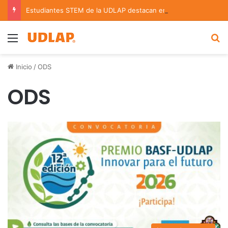
Estudiantes STEM de la UDLAP destacan en el MUTVI 2026
Menu
B
Inicio
/
ODS
ODS