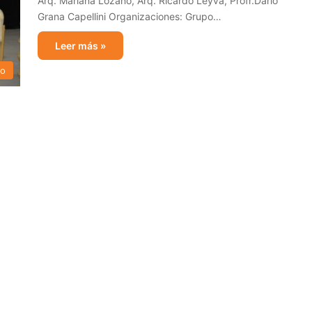
Arq. Mariana Lozano, Arq. Ricardo Leyva, Profr.Darío
Grana Capellini Organizaciones: Grupo…
Leer más »
vo