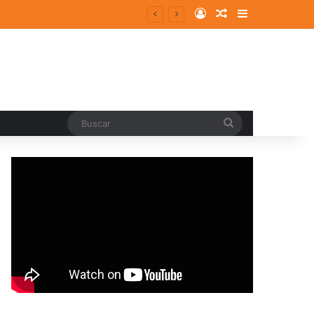
Log In
Random Article
Sidebar
Buscar