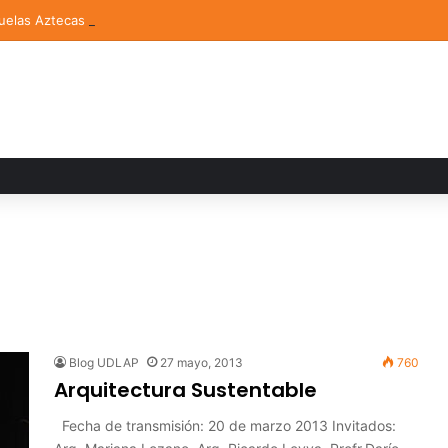
elas Aztecas UDLAP jugará el Mundial de Flag Football en Alemania
Blog UDLAP
27 mayo, 2013
760
Arquitectura Sustentable
Fecha de transmisión: 20 de marzo 2013 Invitados: