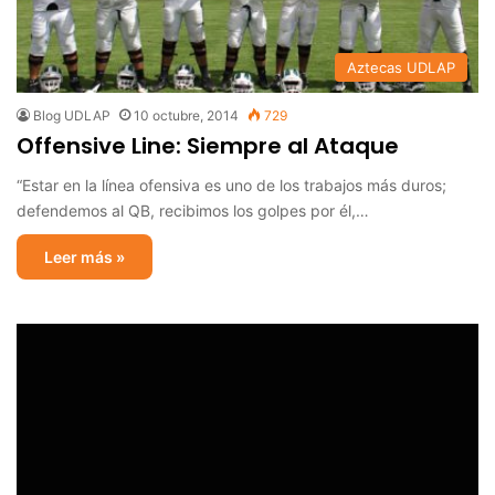
Aztecas UDLAP
Blog UDLAP
10 octubre, 2014
729
Offensive Line: Siempre al Ataque
“Estar en la línea ofensiva es uno de los trabajos más duros;
defendemos al QB, recibimos los golpes por él,…
Leer más »