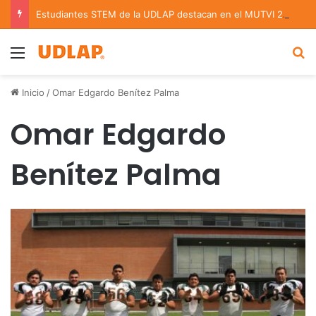
Estudiantes STEM de la UDLAP destacan en el MUTVI 2026
Menu
B
Inicio
/
Omar Edgardo Benítez Palma
Omar Edgardo
Benítez Palma