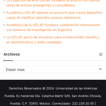
La Colección de Arte UDLAP fortalece su acervo con nuevas
obras de artistas emergentes y consolidados
Académica UDLAP asesora un proyecto que creará dispositivo
capaz de clasificar episodios ansioso-depresivos
Académico de la UDLAP fortalece colaboración internacional
con estancia de investigación en Argentina
La UDLAP, punto de encuentro para el intercambio científico
en bioinformática y redes complejas
Archivos
Archivos
Derechos Reservados © 2024. Universidad de las Américas
Puebla. Ex hacienda Sta. Catarina Mártir S/N. San Andrés Cholula,
Puebla. C.P. 72810. México. Conmutador: 222 229 20 00 |