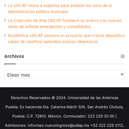
La UDLAP reúne a expertos para analizar los retos de la
administración pública municipal
La Colección de Arte UDLAP fortalece su acervo con nuevas
obras de artistas emergentes y consolidados
Académica UDLAP asesora un proyecto que creará dispositivo
capaz de clasificar episodios ansioso-depresivos
Archivos
Archivos
Derechos Reservados © 2024. Universidad de las Américas
Puebla. Ex hacienda Sta. Catarina Mártir S/N. San Andrés Cholula,
Puebla. C.P. 72810. México. Conmutador: 222 229 20 00 |
Admisiones: informes.nuevoingreso@udlap.mx +52 222 229 2112,