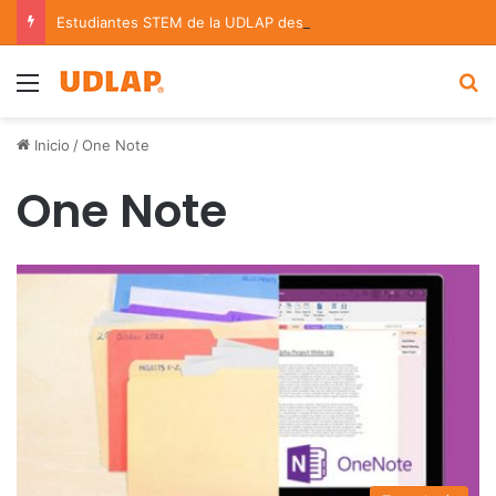
Estudiantes STEM de la UDLAP destacan en el MUTVI 2026
Menu
B
Inicio
/
One Note
One Note