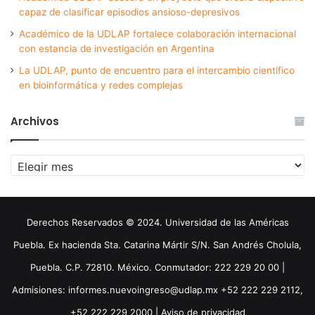
capaz de clasificar episodios ansioso-depresivos
Académico de la UDLAP fortalece colaboración internacional
con estancia de investigación en Argentina
La UDLAP, punto de encuentro para el intercambio científico
en bioinformática y redes complejas
Archivos
Archivos
Derechos Reservados © 2024. Universidad de las Américas
Puebla. Ex hacienda Sta. Catarina Mártir S/N. San Andrés Cholula,
Puebla. C.P. 72810. México. Conmutador: 222 229 20 00 |
Admisiones: informes.nuevoingreso@udlap.mx +52 222 229 2112,
+52 222 229 2000 |
Aviso de privacidad