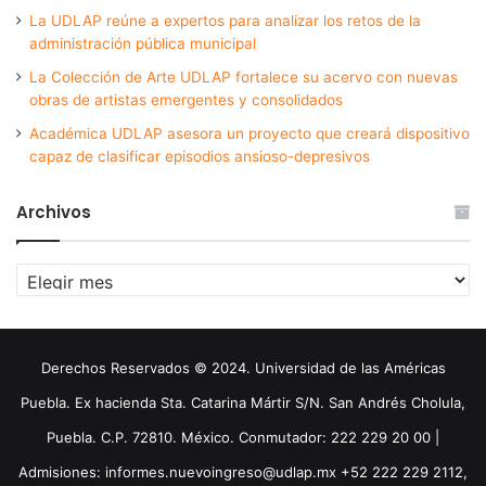
La UDLAP reúne a expertos para analizar los retos de la
administración pública municipal
La Colección de Arte UDLAP fortalece su acervo con nuevas
obras de artistas emergentes y consolidados
Académica UDLAP asesora un proyecto que creará dispositivo
capaz de clasificar episodios ansioso-depresivos
Archivos
Archivos
Derechos Reservados © 2024. Universidad de las Américas
Puebla. Ex hacienda Sta. Catarina Mártir S/N. San Andrés Cholula,
Puebla. C.P. 72810. México. Conmutador: 222 229 20 00 |
Admisiones: informes.nuevoingreso@udlap.mx +52 222 229 2112,