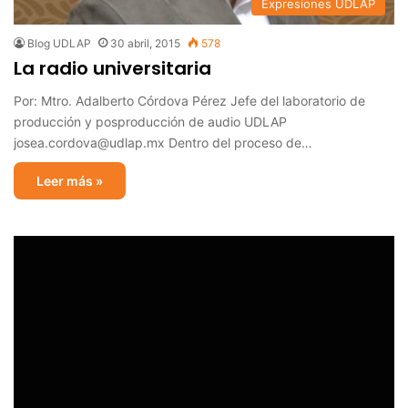
Expresiones UDLAP
Blog UDLAP
30 abril, 2015
578
La radio universitaria
Por: Mtro. Adalberto Córdova Pérez Jefe del laboratorio de
producción y posproducción de audio UDLAP
josea.cordova@udlap.mx Dentro del proceso de…
Leer más »