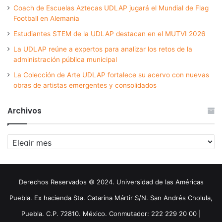
Coach de Escuelas Aztecas UDLAP jugará el Mundial de Flag
Football en Alemania
Estudiantes STEM de la UDLAP destacan en el MUTVI 2026
La UDLAP reúne a expertos para analizar los retos de la
administración pública municipal
La Colección de Arte UDLAP fortalece su acervo con nuevas
obras de artistas emergentes y consolidados
Archivos
Archivos
Derechos Reservados © 2024. Universidad de las Américas
Puebla. Ex hacienda Sta. Catarina Mártir S/N. San Andrés Cholula,
Puebla. C.P. 72810. México. Conmutador: 222 229 20 00 |