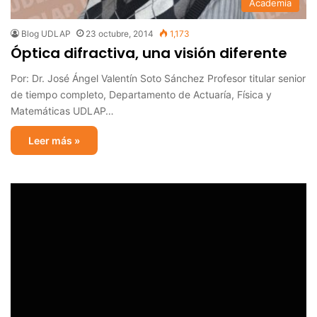
Academia
Blog UDLAP
23 octubre, 2014
1,173
Óptica difractiva, una visión diferente
Por: Dr. José Ángel Valentín Soto Sánchez Profesor titular senior
de tiempo completo, Departamento de Actuaría, Física y
Matemáticas UDLAP…
Leer más »