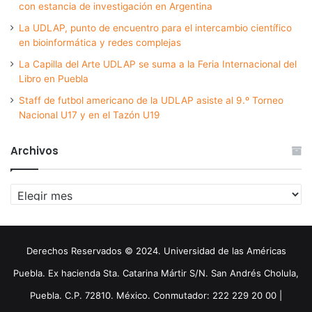
con estancia de investigación en Argentina
La UDLAP, punto de encuentro para el intercambio científico
en bioinformática y redes complejas
La Capilla del Arte UDLAP se suma a la Feria Internacional del
Libro en Puebla
Staff de futbol americano de la UDLAP asiste al 9.º Torneo
Nacional U17 y en el Tazón U19
Archivos
Archivos
Derechos Reservados © 2024. Universidad de las Américas
Puebla. Ex hacienda Sta. Catarina Mártir S/N. San Andrés Cholula,
Puebla. C.P. 72810. México. Conmutador: 222 229 20 00 |