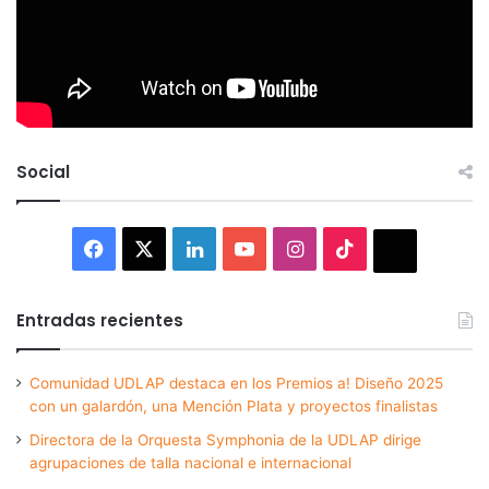
Social
Facebook
X
LinkedIn
YouTube
Instagram
TikTok
Thread
Entradas recientes
Comunidad UDLAP destaca en los Premios a! Diseño 2025
con un galardón, una Mención Plata y proyectos finalistas
Directora de la Orquesta Symphonia de la UDLAP dirige
agrupaciones de talla nacional e internacional