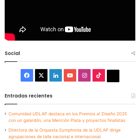
Social
Facebook
X
LinkedIn
YouTube
Instagram
TikTok
Thread
Entradas recientes
Comunidad UDLAP destaca en los Premios a! Diseño 2025
con un galardón, una Mención Plata y proyectos finalistas
Directora de la Orquesta Symphonia de la UDLAP dirige
agrupaciones de talla nacional e internacional