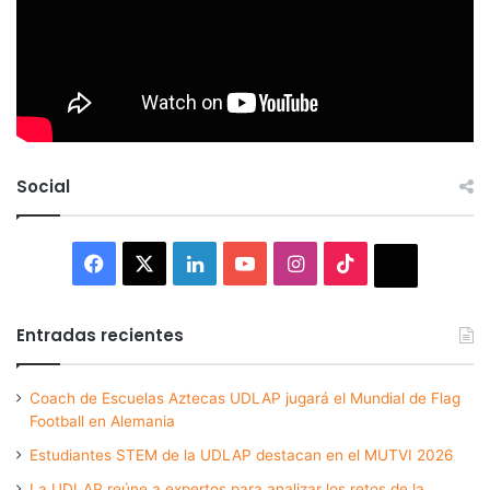
Social
Facebook
X
LinkedIn
YouTube
Instagram
TikTok
Thread
Entradas recientes
Coach de Escuelas Aztecas UDLAP jugará el Mundial de Flag
Football en Alemania
Estudiantes STEM de la UDLAP destacan en el MUTVI 2026
La UDLAP reúne a expertos para analizar los retos de la