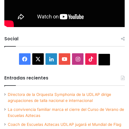
Social
Facebook
X
LinkedIn
YouTube
Instagram
TikTok
Thread
Entradas recientes
Directora de la Orquesta Symphonia de la UDLAP dirige
agrupaciones de talla nacional e internacional
La convivencia familiar marca el cierre del Curso de Verano de
Escuelas Aztecas
Coach de Escuelas Aztecas UDLAP jugará el Mundial de Flag