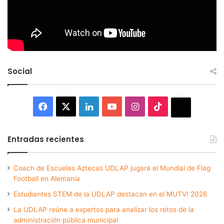
Social
Facebook
X
LinkedIn
YouTube
Instagram
TikTok
Thread
Entradas recientes
Coach de Escuelas Aztecas UDLAP jugará el Mundial de Flag
Football en Alemania
Estudiantes STEM de la UDLAP destacan en el MUTVI 2026
La UDLAP reúne a expertos para analizar los retos de la
administración pública municipal