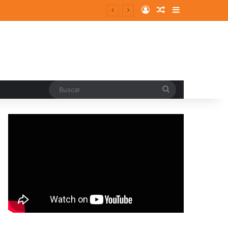
Log In
Random Article
Sidebar
Buscar