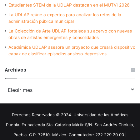
Estudiantes STEM de la UDLAP destacan en el MUTVI 2026
La UDLAP reúne a expertos para analizar los retos de la
administración pública municipal
La Colección de Arte UDLAP fortalece su acervo con nuevas
obras de artistas emergentes y consolidados
Académica UDLAP asesora un proyecto que creará dispositivo
capaz de clasificar episodios ansioso-depresivos
Archivos
Archivos
Derechos Reservados © 2024. Universidad de las Américas
Puebla. Ex hacienda Sta. Catarina Mártir S/N. San Andrés Cholula,
Puebla. C.P. 72810. México. Conmutador: 222 229 20 00 |